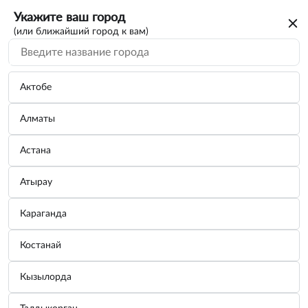
Укажите ваш город
(или ближайший город к вам)
Рулетки
Категории
Актобе
Алматы
Рулетка 8м×25мм
Производитель:
ДЕЛО ТЕХНИКИ
Астана
Узнать цену
Атырау
Караганда
Рулетка 2м×16мм
Костанай
Производитель:
ДЕЛО ТЕХНИКИ
Узнать цену
Кызылорда