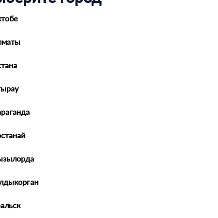
ктобе
лматы
тана
а предмет ошибок и верного количества заказываемых запчастей. (1
может быть несколько запчастей одно типа - 4 свечи, 2 амортизатора
ства для заказа ВНИМАНИЕ!!! В случае если сумма доступных средст
тырау
- кнопка ПОДТВЕРДИТЬ ЗАКАЗ не появится и вместо нее будет напт
еобходимую сумму
араганда
ШАГ - 2
останай
ызылорда
алдыкорган
ральск