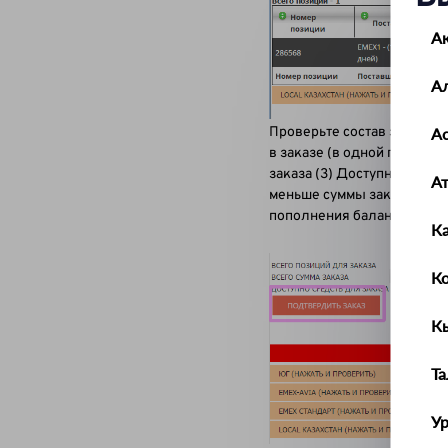
А
А
Ас
Проверьте состав заказа н
в заказе (в одной позиции 
заказа (3) Доступные сред
А
меньше суммы заказа (2) 
пополнения баланса на н
К
К
К
Т
У