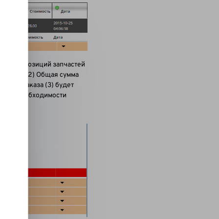
) Всего позиций запчастей
 и т.д.) (2) Общая сумма
в для заказа (3) будет
ись о необходимости