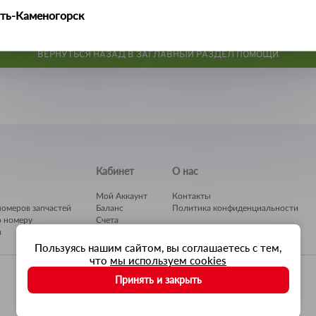
личества средств на вашем балансе для создания заказа нажмите
ть-Каменогорск
о создания заказа вы увидите соответствующее сообщение или с
если что-то пошло не так.
ымкент
ВЕРНУТЬСЯ НАЗАД В ЗАГЛАВНЫЙ РАЗДЕЛ ПОМОЩИ
Кабинет
О нас
Мой Аккаунт
Контакты
номеров запчастей
Баланс
Политика конфиденциальности
о номеру
Счета
а
Гараж
Пользуясь нашим сайтом, вы соглашаетесь с тем,
что
мы используем cookies
Принять и закрыть