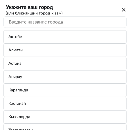
Укажите ваш город
(или ближайший город к вам)
Прочее для путешеств...
Категории
Актобе
Алматы
Насос ручной для перекачивания топлива
А...
Астана
Производитель:
АВТОДЕЛО
Узнать цену
Атырау
Караганда
Канистра 20л "АвтоDело" для ГСМ
Костанай
усиленна...
Производитель:
АВТОДЕЛО
Кызылорда
Узнать цену