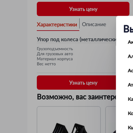
Узнать цену
Характеристики
Описание
В
Упор под колеса (металлический) Авт
А
Грузоподъемность
Для грузовых авто
А
Материал корпуса
Вес нетто
Ас
Узнать цену
А
Возможно, вас заинтересует
К
К
К