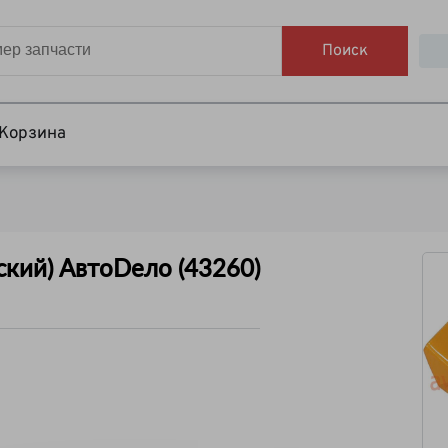
Поиск
Корзина
ский) АвтоDело (43260)