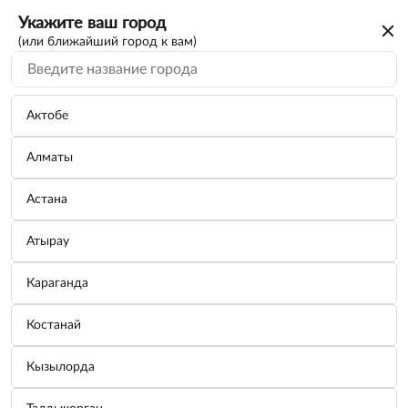
Укажите ваш город
(или ближайший город к вам)
Актобе
Алматы
Астана
Атырау
Караганда
Компрессор автомобильный,
Костанай
портативный "Новичок - 20" БелАК
БАК.99150
Кызылорда
Бренд:
БелАК