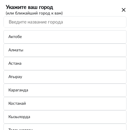
Укажите ваш город
(или ближайший город к вам)
Актобе
Алматы
Астана
Атырау
Караганда
Ключ комбинированный 24мм
Костанай
Бренд:
ДЕЛО ТЕХНИКИ
Кызылорда
Узнать цену