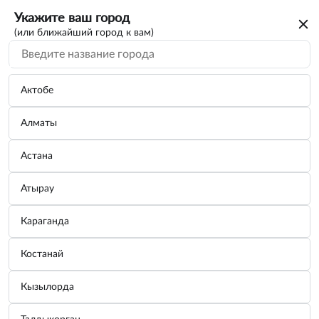
Укажите ваш город
(или ближайший город к вам)
Актобе
Алматы
Астана
Атырау
Караганда
Кейс пластиковый для набора OMT57S,
Костанай
OMBRA OMT57SBMC
Кызылорда
Бренд:
OMBRA