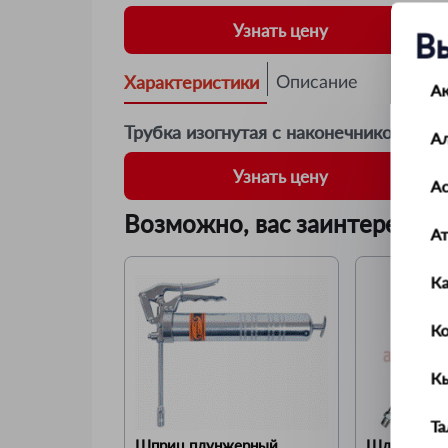
Узнать цену
В
Характеристики
Описание
А
Трубка изогнутая с наконечником для
А
Узнать цену
Ас
Возможно, вас заинтересует
А
К
К
К
Т
Шприц плунжерный 
Шланг смаз