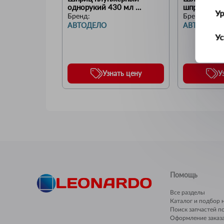
однорукий 430 мл 
шприца L=
У
(АвтоDело) "Professional" 
стандартны
Бренд:
Бренд:
(42030)
(42002)
АВТОДЕЛО
АВТОДЕЛО
Ус
Ш
Узнать цену
У
Помощь
Все разделы
Каталог и подбор 
Поиск запчастей п
Оформление заказ