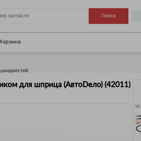
Поиск
Корзина
ецжидкостей
ником для шприца (АвтоDело) (42011)