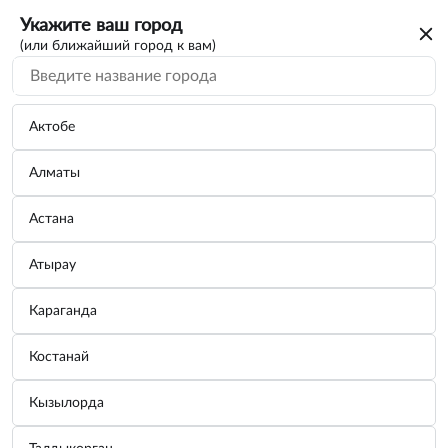
Укажите ваш город
(или ближайший город к вам)
Актобе
Алматы
Астана
Атырау
Караганда
Трос ленточный 6т в пакете
Костанай
Бренд:
СЕРВИС КЛЮЧ
Кызылорда
Узнать цену