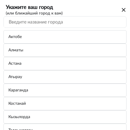
Укажите ваш город
(или ближайший город к вам)
Актобе
Алматы
Астана
Атырау
Караганда
Ключ баллонный кованый 30×32мм
Костанай
Бренд:
ДЕЛО ТЕХНИКИ
Кызылорда
Узнать цену