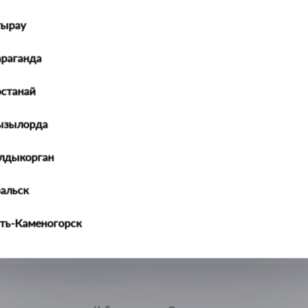
тырау
араганда
останай
ызылорда
алдыкорган
ральск
ть-Каменогорск
ымкент