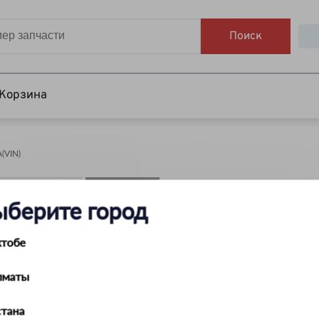
Поиск
Корзина
VIN)
НАЙТИ
ыберите город
ктобе
лматы
тана