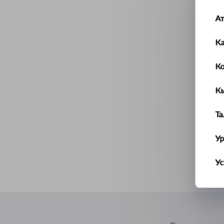
А
К
К
К
Т
У
Ус
Ш