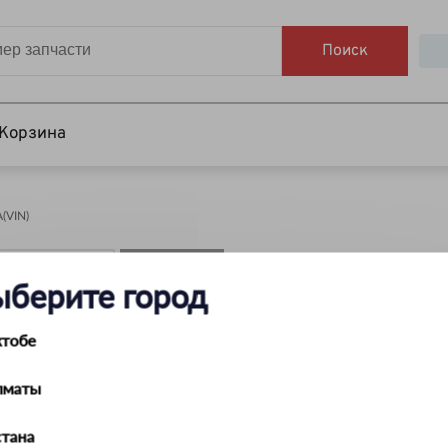
Поиск
Корзина
VIN)
НАЙТИ
ыберите город
ктобе
лматы
тана