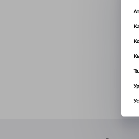
А
К
К
К
Т
У
Ус
Ш