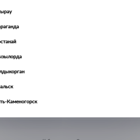
тырау
араганда
останай
ызылорда
алдыкорган
ральск
ть-Каменогорск
ымкент