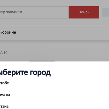
Поиск
Корзина
VIN)
НАЙТИ
ыберите город
ктобе
лматы
тана