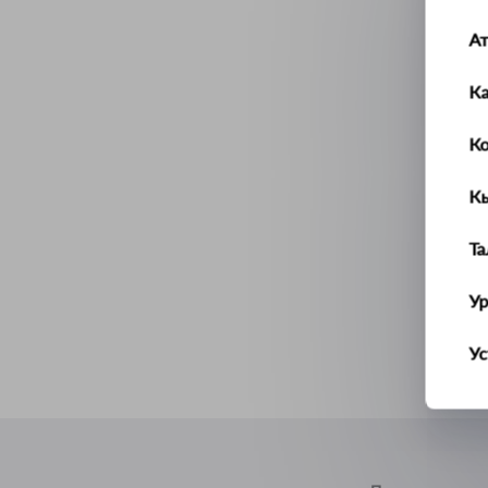
А
К
К
К
Т
У
Ус
Ш