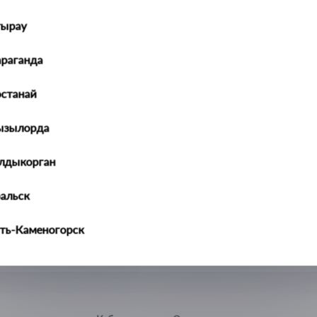
тырау
араганда
останай
ызылорда
алдыкорган
ральск
ть-Каменогорск
ымкент