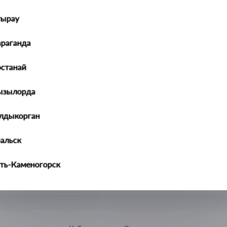
тырау
араганда
останай
ызылорда
алдыкорган
ральск
ть-Каменогорск
ымкент