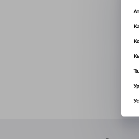
А
К
К
К
Т
У
Ус
Ш