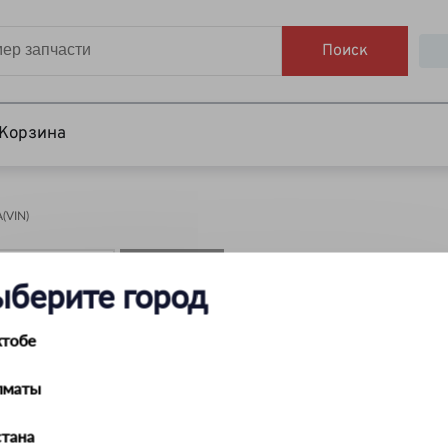
Поиск
Корзина
VIN)
НАЙТИ
ыберите город
ктобе
лматы
тана